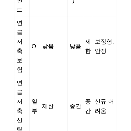
펀
↑)
드
연
금
저
제
보장형,
O
낮음
낮음
축
한
안정
보
험
연
금
저
일
중
신규 어
제한
중간
축
부
간
려움
신
탁