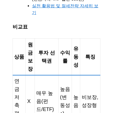
실전 활용법 및 절세전략 자세히 보
기
비교표
원
유
금
투자 선
수익
상품
동
특징
보
택권
률
성
장
연
금
높음
매우 높
저
(변
높
비보장,
X
음(펀
축
동성
음
성장형
드/ETF)