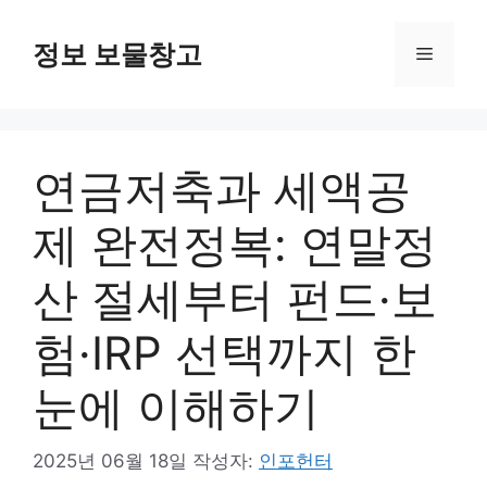
컨
텐
정보 보물창고
메
츠
로
뉴
건
너
연금저축과 세액공
뛰
기
제 완전정복: 연말정
산 절세부터 펀드·보
험·IRP 선택까지 한
눈에 이해하기
2025년 06월 18일
작성자:
인포헌터