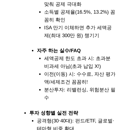
맞춰 공제 극대화
소득별 공제율(16.5%, 13.2%) 꼼
꼼히 확인
ISA 만기 이체하면
추가 세액공
제(최대 300만 원)
챙기기
자주 하는 실수/FAQ
세액공제
한도 초과 시
: 초과분
비과세 아님(초과 납입 X!)
이전(이동) 시: 수수료, 자산 평가
액/세제조건 꼼꼼히!
분산투자: 리밸런싱, 위험분산 필
수
투자 성향별 실전 전략
공격형(30·40대): 펀드/ETF, 글로벌·
테마형 비중 확대