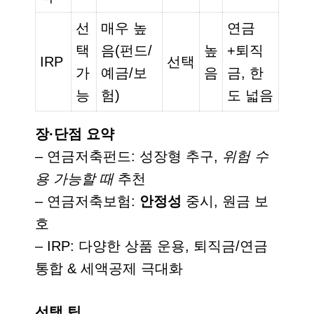
선
매우 높
연금
택
음(펀드/
높
+퇴직
IRP
선택
가
예금/보
음
금, 한
능
험)
도 넓음
장·단점 요약
– 연금저축펀드: 성장형 추구,
위험 수
용 가능할 때
추천
– 연금저축보험:
안정성
중시, 원금 보
호
– IRP: 다양한 상품 운용, 퇴직금/연금
통합 & 세액공제 극대화
선택 팁