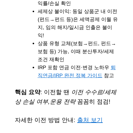
익률/손실 확인
세제상 불이익:
동일 상품군 내 이전
(펀드→펀드 등)은 세액공제 이월 유
지
, 임의 해지/일시금 인출은 불이
익!
상품 유형 교체(보험→펀드, 펀드→
보험 등) 가능, 이때
분산투자/세제
조건 재확인
IRP 포함 연금 이전·변경 노하우
퇴
직연금/IRP 완전 정복 가이드
참고
핵심 요약
: 이전할 땐
이전 수수료/세제
상 손실 여부,운용 전략
꼼꼼히 점검!
자세한 이전 방법 안내:
출처 보기