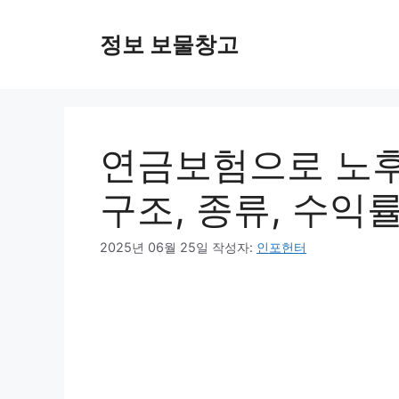
컨
텐
정보 보물창고
츠
로
건
너
뛰
연금보험으로 노후
기
구조, 종류, 수익
2025년 06월 25일
작성자:
인포헌터