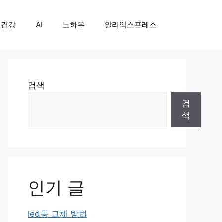
건강
AI
노하우
알리익스프레스
검색
검
색
인기 글
led등 교체 방법