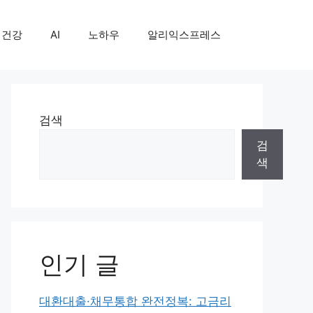
건강
AI
노하우
알리익스프레스
검색
검
색
인기 글
대환대출·채무통합 완전정복: 고금리