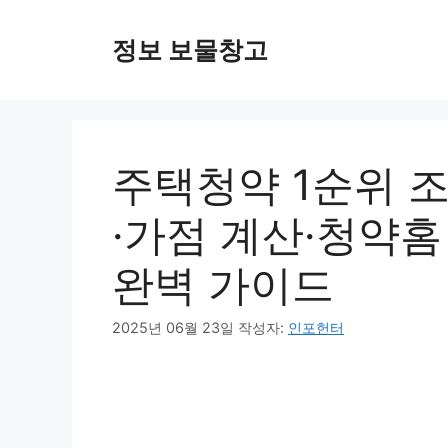
컨
텐
정보 보물창고
츠
로
건
너
뛰
주택청약 1순위 
기
·가점 계산·청약홈
완벽 가이드
2025년 06월 23일
작성자:
인포헌터