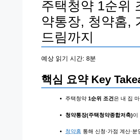
주택청약 1순위 
약통장, 청약홈, 
드림까지
예상 읽기 시간: 8분
핵심 요약 Key Take
주택청약
1순위 조건
은 내 집 
청약통장(주택청약종합저축)
이
청약홈
통해 신청·가점 계산·분