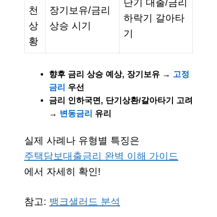
단기 대출/금리
천
장기보유/금리
하락기 갈아타
상
상승 시기
기
황
향후 금리 상승 예상, 장기보유 →
고정
금리
우선
금리 인하국면, 단기상환/갈아타기 고려
→
변동금리
유리
실제 사례나 유형별 특징은
주택담보대출금리 완벽 이해 가이드
에서 자세히 확인!
참고:
뱅크샐러드 분석