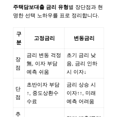
주택담보대출 금리 유형
별 장단점과 현
명한 선택 노하우를 표로 정리합니다.
구
고정금리
변동금리
분
금리 변동 걱정
초기 금리 낮
장
無, 이자 부담
음, 금리 인하
점
예측 쉬움
시 이자↓
초반이자 부담
금리 상승 시
단
↑, 중도상환수
이자↑↑, 미래
점
수료
예측 어려움
추