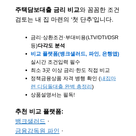
주택담보대출 금리 비교
와 꼼꼼한 조건
검토는 내 집 마련의 ‘첫 단추’입니다.
금리·상환조건·부대비용(LTV/DTI/DSR
등)
다각도 분석
비교 플랫폼(뱅크샐러드, 파인, 은행앱)
실시간 조건입력 필수
최소 3곳 이상 금리·한도 직접 비교
정책금융상품 자격 병행 확인 (
내집마
련 디딤돌대출 완벽 총정리
)
상품설명서는 필독!
추천 비교 플랫폼:
뱅크샐러드
·
금융감독원 파인
·