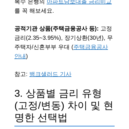
복수 은행의
아파트담보대출 금리비교
를 꼭 해보세요.
공적기관 상품(주택금융공사 등):
고정
금리(2.35~3.95%), 장기상환(30년), 무
주택자/신혼부부 우대 (
주택금융공사
안내
)
참고:
뱅크샐러드 기사
3. 상품별 금리 유형
(고정/변동) 차이 및 현
명한 선택법