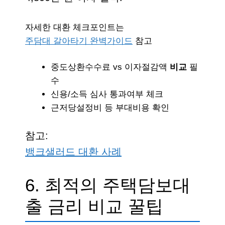
자세한 대환 체크포인트는
주담대 갈아타기 완벽가이드
참고
중도상환수수료 vs 이자절감액
비교
필
수
신용/소득 심사 통과여부 체크
근저당설정비 등 부대비용 확인
참고:
뱅크샐러드 대환 사례
6. 최적의 주택담보대
출 금리 비교 꿀팁