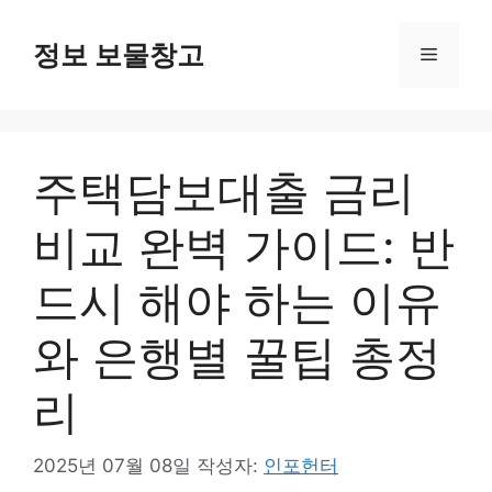
컨
텐
정보 보물창고
메
츠
로
뉴
건
너
주택담보대출 금리
뛰
기
비교 완벽 가이드: 반
드시 해야 하는 이유
와 은행별 꿀팁 총정
리
2025년 07월 08일
작성자:
인포헌터