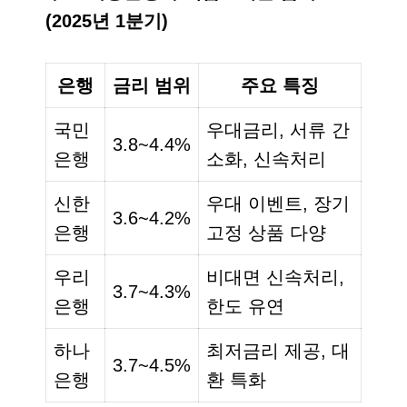
(2025년 1분기)
은행
금리 범위
주요 특징
국민
우대금리, 서류 간
3.8~4.4%
은행
소화, 신속처리
신한
우대 이벤트, 장기
3.6~4.2%
은행
고정 상품 다양
우리
비대면 신속처리,
3.7~4.3%
은행
한도 유연
하나
최저금리 제공, 대
3.7~4.5%
은행
환 특화