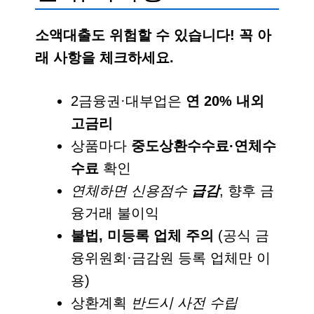
소액대출도 위험할 수 있습니다! 꼭 아
래 사항을 체크하세요.
2금융권·대부업은
연 20% 내외
고금리
상품마다
중도상환수수료·연체수
수료
확인
연체하면 신용점수
급감
, 향후 금
융거래 불이익
불법, 미등록 업체 주의
(공식 금
융위원회·금감원 등록 업체만 이
용)
상환계획
반드시 사전 수립