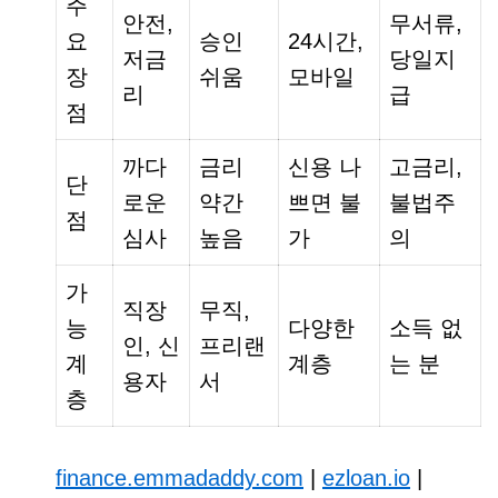
주
안전,
무서류,
요
승인
24시간,
저금
당일지
장
쉬움
모바일
리
급
점
까다
금리
신용 나
고금리,
단
로운
약간
쁘면 불
불법주
점
심사
높음
가
의
가
직장
무직,
능
다양한
소득 없
인, 신
프리랜
계
계층
는 분
용자
서
층
finance.emmadaddy.com
|
ezloan.io
|