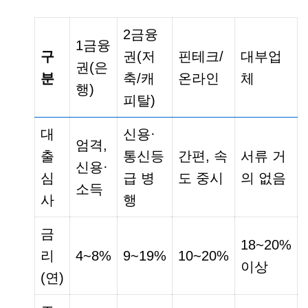
2금융
1금융
구
권(저
핀테크/
대부업
권(은
분
축/캐
온라인
체
행)
피탈)
대
신용·
엄격,
출
통신등
간편, 속
서류 거
신용·
심
급 병
도 중시
의 없음
소득
사
행
금
18~20%
리
4~8%
9~19%
10~20%
이상
(연)