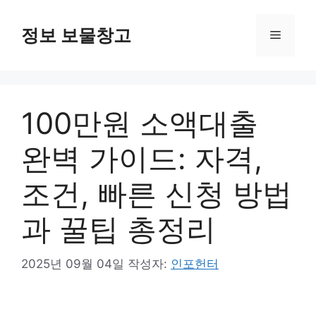
컨
텐
정보 보물창고
메
츠
로
뉴
건
너
100만원 소액대출
뛰
기
완벽 가이드: 자격,
조건, 빠른 신청 방법
과 꿀팁 총정리
2025년 09월 04일
작성자:
인포헌터