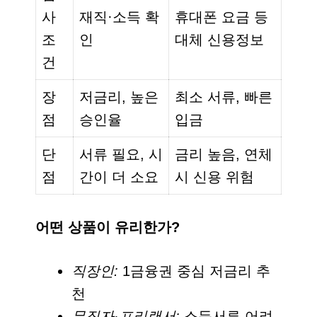
사
재직·소득 확
휴대폰 요금 등
조
인
대체 신용정보
건
장
저금리, 높은
최소 서류, 빠른
점
승인율
입금
단
서류 필요, 시
금리 높음, 연체
점
간이 더 소요
시 신용 위험
어떤 상품이 유리한가?
직장인:
1금융권 중심 저금리 추
천
무직자·프리랜서:
소득서류 어려