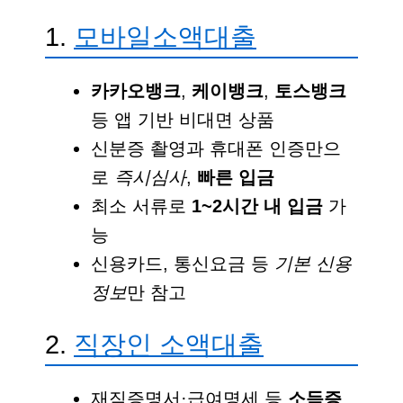
1.
모바일소액대출
카카오뱅크
,
케이뱅크
,
토스뱅크
등 앱 기반 비대면 상품
신분증 촬영과 휴대폰 인증만으
로
즉시심사
,
빠른 입금
최소 서류로
1~2시간 내 입금
가
능
신용카드, 통신요금 등
기본 신용
정보
만 참고
2.
직장인 소액대출
재직증명서·급여명세 등
소득증