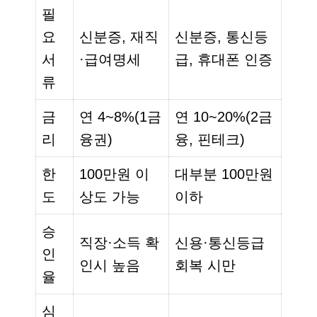
필
요
신분증, 재직
신분증, 통신등
서
·급여명세
급, 휴대폰 인증
류
금
연 4~8%(1금
연 10~20%(2금
리
융권)
융, 핀테크)
한
100만원 이
대부분 100만원
도
상도 가능
이하
승
직장·소득 확
신용·통신등급
인
인시 높음
회복 시만
율
심