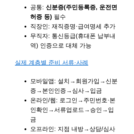
공통:
신분증(주민등록증, 운전면
허증 등)
필수
직장인: 재직증명·급여명세 추가
무직자: 통신등급(휴대폰 납부내
역) 인증으로 대체 가능
실제 계층별 준비 서류·사례
모바일앱: 설치→회원가입→신분
증→본인인증→심사→입금
온라인/웹: 로그인→주민번호·본
인확인→서류업로드→승인→입
금
오프라인: 지점 내방→상담/심사