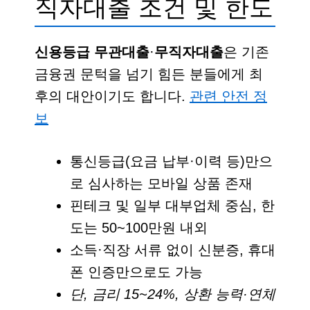
직자대출 조건 및 한도
신용등급 무관대출
·
무직자대출
은 기존
금융권 문턱을 넘기 힘든 분들에게 최
후의 대안이기도 합니다.
관련 안전 정
보
통신등급(요금 납부·이력 등)만으
로 심사하는 모바일 상품 존재
핀테크 및 일부 대부업체 중심, 한
도는 50~100만원 내외
소득·직장 서류 없이 신분증, 휴대
폰 인증만으로도 가능
단, 금리 15~24%, 상환 능력·연체