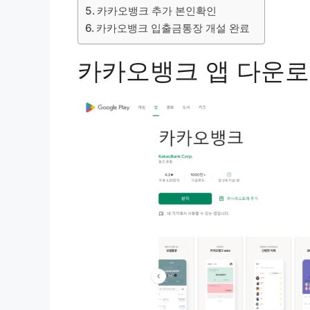
카카오뱅크 추가 본인확인
카카오뱅크 입출금통장 개설 완료
카카오뱅크 앱 다운