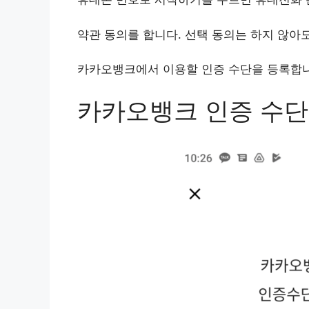
약관 동의를 합니다. 선택 동의는 하지 않아도
카카오뱅크에서 이용할 인증 수단을 등록합니
카카오뱅크 인증 수단