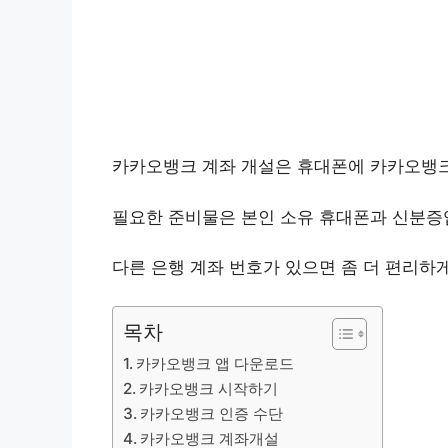
카카오뱅크 계좌 개설은 휴대폰에 카카오뱅크
필요한 준비물은 본인 소유 휴대폰과 신분증
다른 은행 계좌 번호가 있으면 좀 더 편리하게
목차
카카오뱅크 앱 다운로드
카카오뱅크 시작하기
카카오뱅크 인증 수단
카카오뱅크 계좌개설