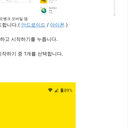
오뱅크 모바일 앱
드합니다.(
안드로이드
/
아이폰
)
의하고 시작하기를 누릅니다.
시작하기 중 1개를 선택합니다.