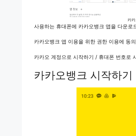
카카
사용하는 휴대폰에 카카오뱅크 앱을 다운로
카카오뱅크 앱 이용을 위한 권한 이용에 동
카카오 계정으로 시작하기 / 휴대폰 번호로 
카카오뱅크 시작하기