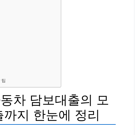
 팁
자동차 담보대출의 모
출까지 한눈에 정리