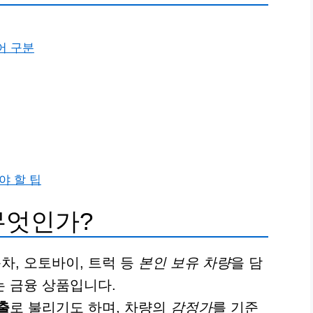
어 구분
야 할 팁
무엇인가?
차, 오토바이, 트럭 등
본인 보유 차량
을 담
 금융 상품입니다.
출
로 불리기도 하며, 차량의
감정가
를 기준