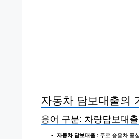
자동차 담보대출의 
용어 구분: 차량담보대출
자동차 담보대출
: 주로 승용차 중