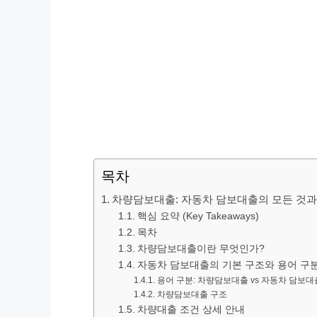
목차
차량담보대출: 자동차 담보대출의 모든 것과
핵심 요약 (Key Takeaways)
목차
차량담보대출이란 무엇인가?
자동차 담보대출의 기본 구조와 용어 구
용어 구분: 차량담보대출 vs 자동차 담보대
차량담보대출 구조
차량대출 조건 상세 안내