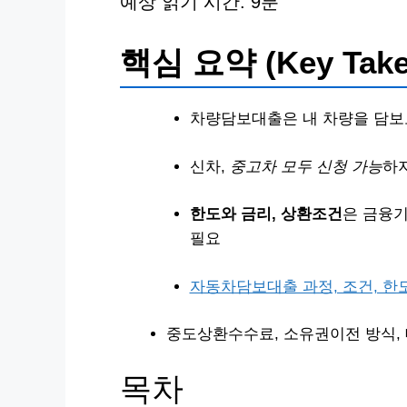
예상 읽기 시간: 9분
핵심 요약 (Key Take
차량담보대출은 내 차량을 담
신차,
중고차 모두 신청 가능
하지
한도와 금리, 상환조건
은 금융기
필요
자동차담보대출 과정, 조건, 한도
중도상환수수료, 소유권이전 방식, 
목차