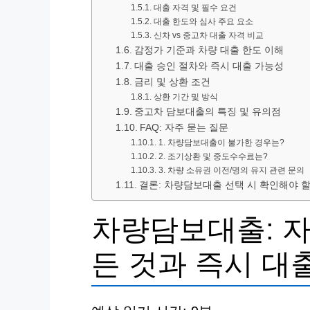
대출 자격 및 필수 요건
대출 한도와 심사 주요 요소
신차 vs 중고차 대출 자격 비교
감정가 기준과 차량 대출 한도 이해
대출 승인 절차와 즉시 대출 가능성
금리 및 상환 조건
상환 기간 및 방식
중고차 담보대출의 특징 및 유의점
FAQ: 자주 묻는 질문
1. 차량담보대출이 불가한 경우는?
2. 조기상환 및 중도수수료는?
3. 차량 소유권 이전/명의 유지 관련 문의
결론: 차량담보대출 선택 시 확인해야 할
차량담보대출: 
든 것과 즉시 대