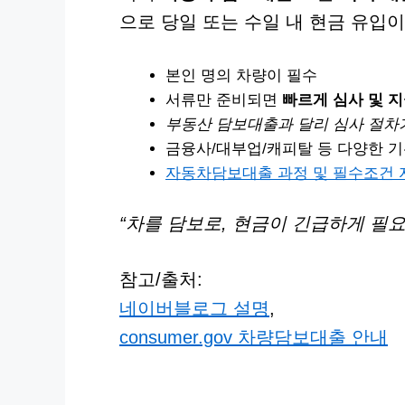
으로 당일 또는 수일 내 현금 유입
본인 명의 차량이 필수
서류만 준비되면
빠르게 심사 및 
부동산 담보대출과 달리 심사 절차
금융사/대부업/캐피탈 등 다양한 
자동차담보대출 과정 및 필수조건 
“차를 담보로, 현금이 긴급하게 필요할
참고/출처:
네이버블로그 설명
,
consumer.gov 차량담보대출 안내