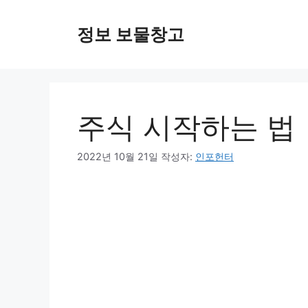
컨
텐
정보 보물창고
츠
로
건
너
뛰
주식 시작하는 법
기
2022년 10월 21일
작성자:
인포헌터