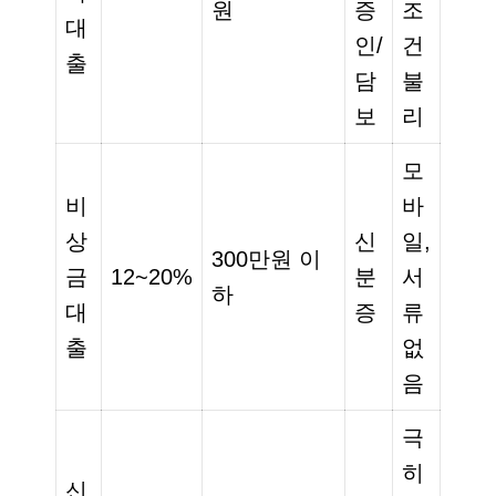
원
증
조
대
인/
건
출
담
불
보
리
모
비
바
상
신
일,
300만원 이
금
12~20%
분
서
하
대
증
류
출
없
음
극
히
신