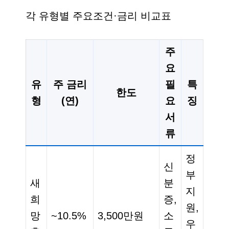
각 유형별 주요조건·금리 비교표
주
요
유
주 금리
필
특
한도
형
(연)
요
징
서
류
정
신
부
새
분
지
희
증,
원,
망
~10.5%
3,500만원
소
우