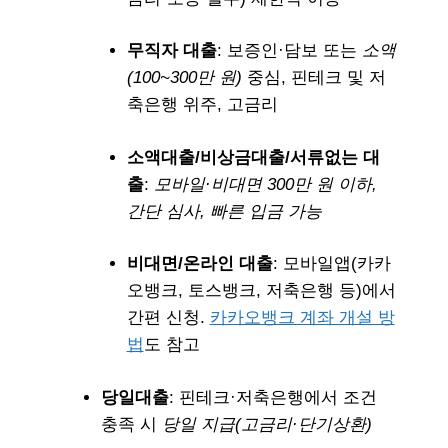
무직자 대출
: 보증인·담보 또는
소액
(100~300만 원)
중심, 핀테크 및 저
축은행 위주, 고금리
소액대출/비상금대출/서류없는 대
출
:
모바일·비대면 300만 원 이하,
간단 심사, 빠른 입금 가능
비대면/온라인 대출
: 모바일앱(카카
오뱅크, 토스뱅크, 저축은행 등)에서
간편 신청.
카카오뱅크 계좌 개설 방
법
도 참고
당일대출
: 핀테크·저축은행에서 조건
충족 시
당일 지급(고금리·단기상환)