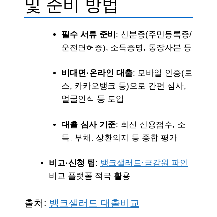
및 준비 방법
필수 서류 준비
: 신분증(주민등록증/
운전면허증), 소득증명, 통장사본 등
비대면·온라인 대출
: 모바일 인증(토
스, 카카오뱅크 등)으로 간편 심사,
얼굴인식 등 도입
대출 심사 기준
: 최신 신용점수, 소
득, 부채, 상환의지 등 종합 평가
비교·신청 팁
:
뱅크샐러드·금감원 파인
비교 플랫폼 적극 활용
출처:
뱅크샐러드 대출비교