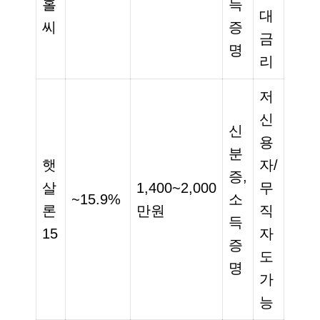
홀
득
대
씨
증
금
명
리
저
신
신
용
분
햇
자/
증,
살
1,400~2,000
무
~15.9%
소
론
만원
직
득
15
자
증
도
명
가
능