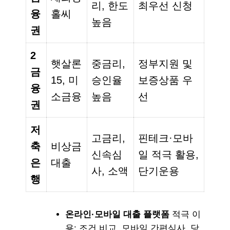
리, 한도
최우선 신청
융
홀씨
높음
권
2
햇살론
중금리,
정부지원 및
금
15, 미
승인율
보증상품 우
융
소금융
높음
선
권
저
고금리,
핀테크·모바
축
비상금
신속심
일 적극 활용,
은
대출
사, 소액
단기운용
행
온라인·모바일 대출 플랫폼
적극 이
용: 조건 비교, 모바일 간편심사, 당