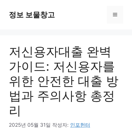
컨
텐
정보 보물창고
메
츠
로
뉴
건
너
저신용자대출 완벽
뛰
기
가이드: 저신용자를
위한 안전한 대출 방
법과 주의사항 총정
리
2025년 05월 31일
작성자:
인포헌터