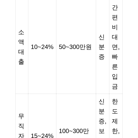
간
편
비
소
신
대
액
10~24%
50~300만원
분
면,
대
증
빠
출
른
입
금
신
한
분
도
무
증,
제
직
100~300만
보
한,
자
15~24%