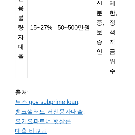
신
제
용
분
한,
불
증,
정
량
15~27%
50~500만원
보
책
자
증
자
대
인
금
출
위
주
출처:
토스 gov subprime loan
,
뱅크샐러드 저신용자대출
,
요기요파트너 햇살론
,
대출 비교표