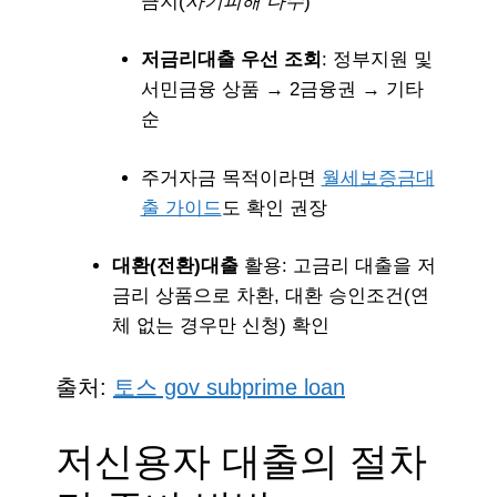
금지(
사기피해 다수
)
저금리대출 우선 조회
: 정부지원 및
서민금융 상품 → 2금융권 → 기타
순
주거자금 목적이라면
월세보증금대
출 가이드
도 확인 권장
대환(전환)대출
활용: 고금리 대출을 저
금리 상품으로 차환, 대환 승인조건(연
체 없는 경우만 신청) 확인
출처:
토스 gov subprime loan
저신용자 대출의 절차