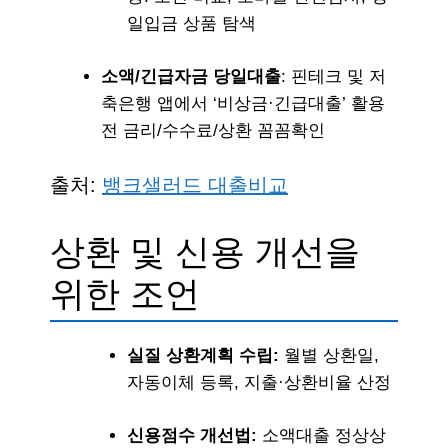
일입금 상품 탐색
소액/긴급자금 당일대출
: 핀테크 및 저
축은행 앱에서 ‘비상금·긴급대출’ 활용
전 금리/수수료/상환 꼼꼼확인
출처:
뱅크샐러드 대출비교
상환 및 신용 개선을
위한 조언
실질 상환계획 수립:
월별 상환일,
자동이체 등록, 지출·상환비율 산정
신용점수 개선법:
소액대출 정상상