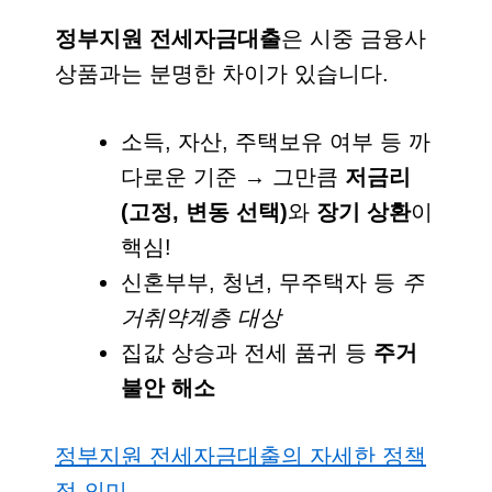
정부지원 전세자금대출
은 시중 금융사
상품과는 분명한 차이가 있습니다.
소득, 자산, 주택보유 여부 등 까
다로운 기준 → 그만큼
저금리
(고정, 변동 선택)
와
장기 상환
이
핵심!
신혼부부, 청년, 무주택자 등
주
거취약계층 대상
집값 상승과 전세 품귀 등
주거
불안 해소
정부지원 전세자금대출의 자세한 정책
적 의미