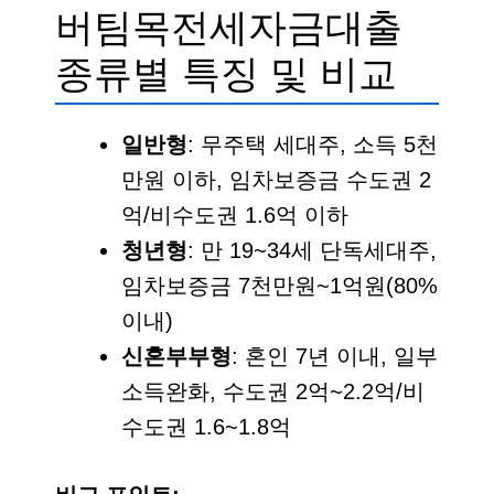
버팀목전세자금대출
종류별 특징 및 비교
일반형
: 무주택 세대주, 소득 5천
만원 이하, 임차보증금 수도권 2
억/비수도권 1.6억 이하
청년형
: 만 19~34세 단독세대주,
임차보증금 7천만원~1억원(80%
이내)
신혼부부형
: 혼인 7년 이내, 일부
소득완화, 수도권 2억~2.2억/비
수도권 1.6~1.8억