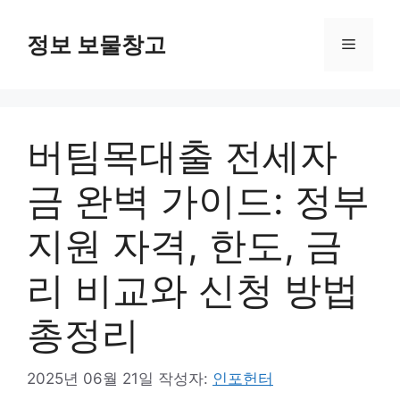
컨
텐
정보 보물창고
메
츠
로
뉴
건
너
버팀목대출 전세자
뛰
기
금 완벽 가이드: 정부
지원 자격, 한도, 금
리 비교와 신청 방법
총정리
2025년 06월 21일
작성자:
인포헌터