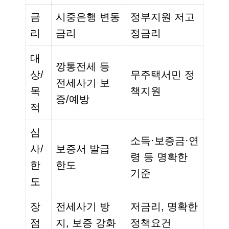
금
시중은행 변동
정부지원 저고
리
금리
정금리
대
깡통전세 등
상/
무주택서민 정
전세사기 보
목
책지원
증/예방
적
심
소득·보증금·연
사/
보증서 발급
령 등 명확한
한
한도
기준
도
장
전세사기 방
저금리, 명확한
점
지, 보증 강화
정책요건